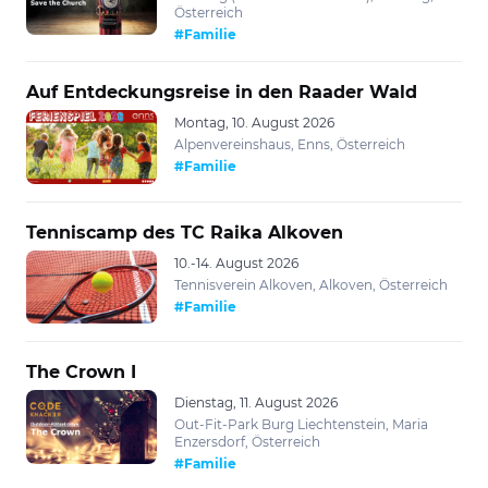
Österreich
#Familie
Auf Entdeckungsreise in den Raader Wald
Montag, 10. August 2026
Alpenvereinshaus, Enns, Österreich
#Familie
Tenniscamp des TC Raika Alkoven
10.-14. August 2026
Tennisverein Alkoven, Alkoven, Österreich
#Familie
The Crown I
Dienstag, 11. August 2026
Out-Fit-Park Burg Liechtenstein, Maria
Enzersdorf, Österreich
#Familie