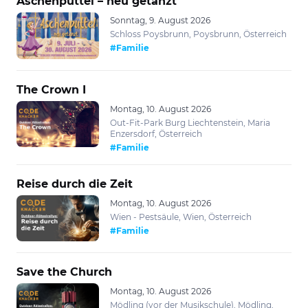
Aschenputtel – neu getanzt
Sonntag, 9. August 2026
Schloss Poysbrunn, Poysbrunn, Österreich
#Familie
The Crown I
Montag, 10. August 2026
Out-Fit-Park Burg Liechtenstein, Maria
Enzersdorf, Österreich
#Familie
Reise durch die Zeit
Montag, 10. August 2026
Wien - Pestsäule, Wien, Österreich
#Familie
Save the Church
Montag, 10. August 2026
Mödling (vor der Musikschule), Mödling,