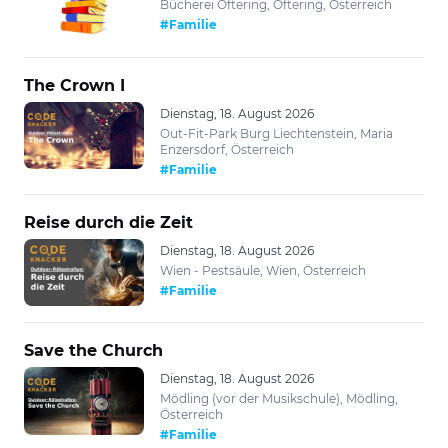
Bücherei Oftering, Oftering, Österreich
#Familie
The Crown I
Dienstag, 18. August 2026
Out-Fit-Park Burg Liechtenstein, Maria
Enzersdorf, Österreich
#Familie
Reise durch die Zeit
Dienstag, 18. August 2026
Wien - Pestsäule, Wien, Österreich
#Familie
Save the Church
Dienstag, 18. August 2026
Mödling (vor der Musikschule), Mödling,
Österreich
#Familie