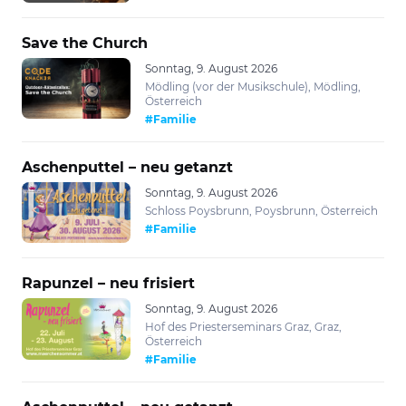
Save the Church
Sonntag, 9. August 2026
Mödling (vor der Musikschule), Mödling,
Österreich
#Familie
Aschenputtel – neu getanzt
Sonntag, 9. August 2026
Schloss Poysbrunn, Poysbrunn, Österreich
#Familie
Rapunzel – neu frisiert
Sonntag, 9. August 2026
Hof des Priesterseminars Graz, Graz,
Österreich
#Familie