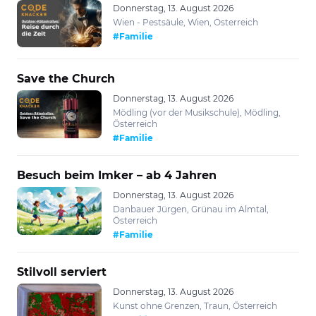
Donnerstag, 13. August 2026
Wien - Pestsäule, Wien, Österreich
#Familie
Save the Church
Donnerstag, 13. August 2026
Mödling (vor der Musikschule), Mödling,
Österreich
#Familie
Besuch beim Imker – ab 4 Jahren
Donnerstag, 13. August 2026
Danbauer Jürgen, Grünau im Almtal,
Österreich
#Familie
Stilvoll serviert
Donnerstag, 13. August 2026
Kunst ohne Grenzen, Traun, Österreich