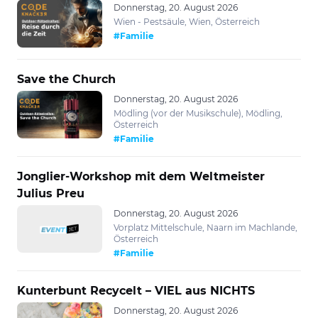
Donnerstag, 20. August 2026
Wien - Pestsäule, Wien, Österreich
#Familie
Save the Church
Donnerstag, 20. August 2026
Mödling (vor der Musikschule), Mödling,
Österreich
#Familie
Jonglier-Workshop mit dem Weltmeister
Julius Preu
Donnerstag, 20. August 2026
Vorplatz Mittelschule, Naarn im Machlande,
Österreich
#Familie
Kunterbunt Recycelt – VIEL aus NICHTS
Donnerstag, 20. August 2026