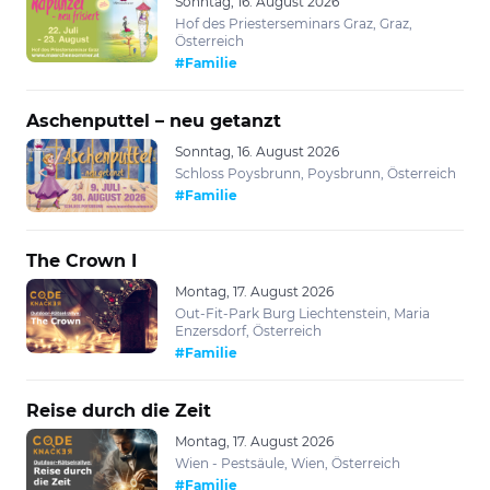
Sonntag, 16. August 2026
Hof des Priesterseminars Graz, Graz,
Österreich
#Familie
Aschenputtel – neu getanzt
Sonntag, 16. August 2026
Schloss Poysbrunn, Poysbrunn, Österreich
#Familie
The Crown I
Montag, 17. August 2026
Out-Fit-Park Burg Liechtenstein, Maria
Enzersdorf, Österreich
#Familie
Reise durch die Zeit
Montag, 17. August 2026
Wien - Pestsäule, Wien, Österreich
#Familie