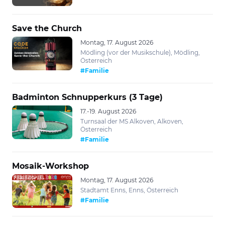
Save the Church
Montag, 17. August 2026
Mödling (vor der Musikschule), Mödling,
Österreich
#Familie
Badminton Schnupperkurs (3 Tage)
17.-19. August 2026
Turnsaal der MS Alkoven, Alkoven,
Österreich
#Familie
Mosaik-Workshop
Montag, 17. August 2026
Stadtamt Enns, Enns, Österreich
#Familie