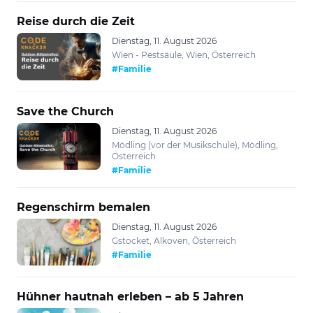
Reise durch die Zeit
Dienstag, 11. August 2026
Wien - Pestsäule, Wien, Österreich
#Familie
Save the Church
Dienstag, 11. August 2026
Mödling (vor der Musikschule), Mödling,
Österreich
#Familie
Regenschirm bemalen
Dienstag, 11. August 2026
Gstocket, Alkoven, Österreich
#Familie
Hühner hautnah erleben – ab 5 Jahren