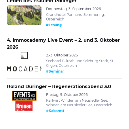
Leben des Fräulein Pollinger
Donnerstag, 3. September 2026
Grandhotel Panhans, Semmering,
Österreich
#Lesung
4. Immocademy Live Event – 2. und 3. Oktober
2026
2.-3. Oktober 2026
Seehotel Billroth und Salzburg Stadt, St.
Gilgen, Österreich
#Seminar
Roland Düringer – Regenerationsabend 3.0
Freitag, 9. Oktober 2026
Karlwirt Winden am Neusiedler See,
Winden am Neusiedler See, Österreich
#Kabarett