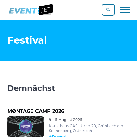
Festival
Demnächst
MØNTAGE CAMP 2026
9.-16. August 2026
Kunsthaus GAS - Urhof20, Grünbach am
Schneeberg, Österreich
#Festival