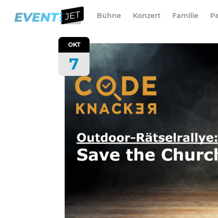
Bühne
Konzert
Familie
Pa
OKT
7