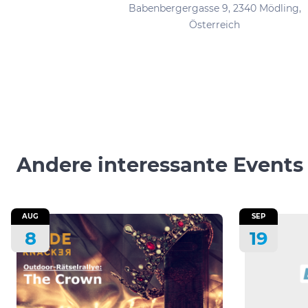
Babenbergergasse 9, 2340 Mödling,
Österreich
Andere interessante Events
AUG
SEP
8
19