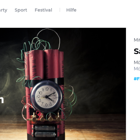
rty
Sport
Festival
Hilfe
Mi
S
Mö
Mö
#F