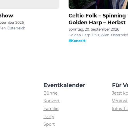
 Show
Celtic Folk – Spinning
Golden Harp – Herbst
eptember 2026
ien, Österreich
Sonntag, 20. September 2026
Golden Harp 1030, Wien, Österreic
#Konzert
Eventkalender
Für V
Bühne
Jetzt k
Konzert
Veranst
Familie
Infos T
Party
Sport