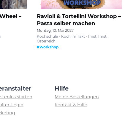
 Wheel –
Ravioli & Tortellini Workshop –
Pasta selber machen
Montag, 10. Mai 2027
h
Kochschule - Koch im Takt - Imst, Imst,
Österreich
#Workshop
eranstalter
Hilfe
ostenlos starten
Meine Bestellungen
alter-Login
Kontakt & Hilfe
icketing