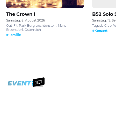
The Crown I
B52 Solo
Samstag, 8. August 2026
Samstag, 19. S
Out-Fit-Park Burg Liechtenstein, Maria
Tagada Club, W
Enzersdorf, Österreich
#Konzert
#Familie