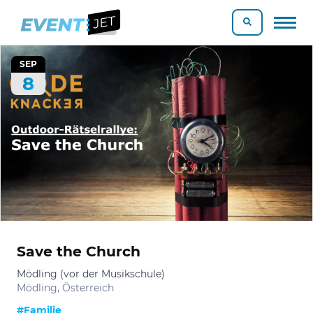
SEP
8
Save the Church
Mödling (vor der Musikschule)
Mödling, Österreich
#Familie