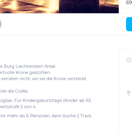
69
s Burg Liechtenstein Areal.
rtvolle Krone gestohlen.
e verraten nicht, wo sie die Krone versteckt
cke die Codes.
rfügbar. Für Kindergeburtstage (Kinder ab 10)
eitsstufe 2 von 4.
d ihr mehr als 6 Personen, dann buche 2 Trails