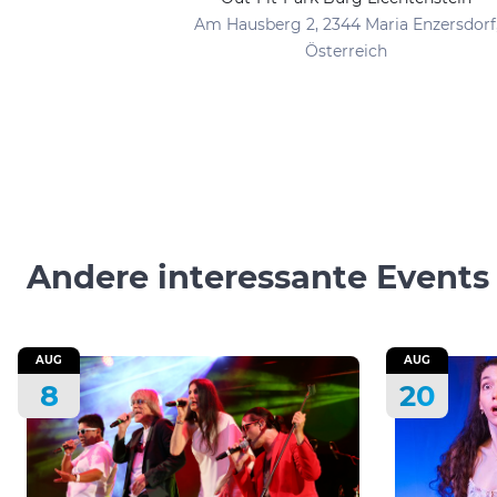
Am Hausberg 2, 2344 Maria Enzersdorf
Österreich
Andere interessante Events
AUG
AUG
8
20