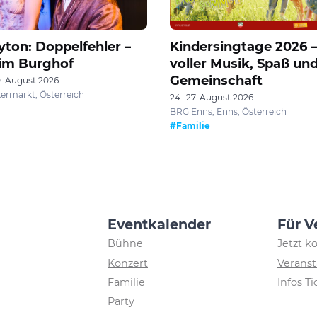
yton: Doppelfehler –
Kindersingtage 2026 –
im Burghof
voller Musik, Spaß un
Gemeinschaft
. August 2026
ermarkt, Österreich
24.-27. August 2026
BRG Enns, Enns, Österreich
#Familie
Eventkalender
Für V
Bühne
Jetzt k
Konzert
Veranst
Familie
Infos T
Party