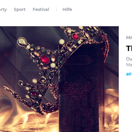
rty
Sport
Festival
Hilfe
Mi
T
Ou
Ma
#F