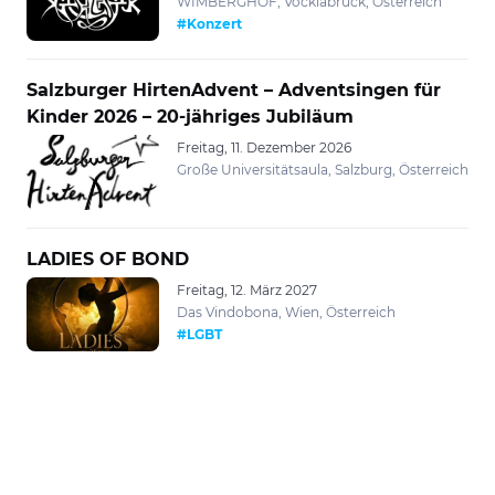
WIMBERGHOF, Vöcklabruck, Österreich
#Konzert
Salzburger HirtenAdvent – Adventsingen für
Kinder 2026 – 20-jähriges Jubiläum
Freitag, 11. Dezember 2026
Große Universitätsaula, Salzburg, Österreich
LADIES OF BOND
Freitag, 12. März 2027
Das Vindobona, Wien, Österreich
#LGBT