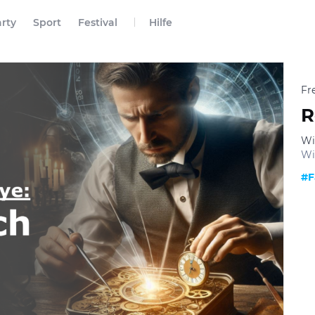
rty
Sport
Festival
Hilfe
Fr
R
Wi
Wi
#F