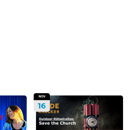
NOV
16