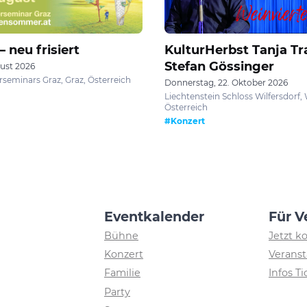
 neu frisiert
KulturHerbst Tanja Tr
Stefan Gössinger
gust 2026
rseminars Graz, Graz, Österreich
Donnerstag, 22. Oktober 2026
Liechtenstein Schloss Wilfersdorf, 
Österreich
#Konzert
Eventkalender
Für V
Bühne
Jetzt k
Konzert
Veranst
Familie
Infos T
Party