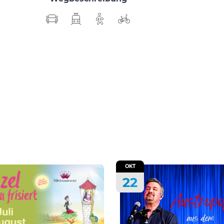
OKT
22