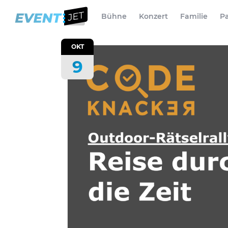
Bühne
Konzert
Familie
Pa
OKT
9