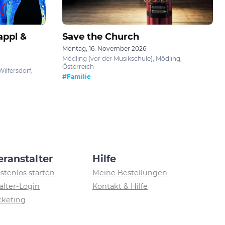
appl &
Save the Church
Montag, 16. November 2026
Mödling (vor der Musikschule), Mödling,
Österreich
Wilfersdorf,
#Familie
eranstalter
Hilfe
ostenlos starten
Meine Bestellungen
alter-Login
Kontakt & Hilfe
icketing