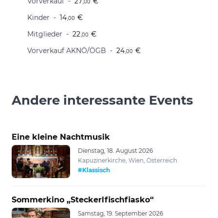
Vorverkauf
27
€
,00
Kinder
14
€
,00
Mitglieder
22
€
,00
Vorverkauf AKNÖ/ÖGB
24
€
,00
Andere interessante Events
Eine kleine Nachtmusik
Dienstag, 18. August 2026
Kapuzinerkirche, Wien, Österreich
#Klassisch
Sommerkino „Steckerlfischfiasko“
Samstag, 19. September 2026