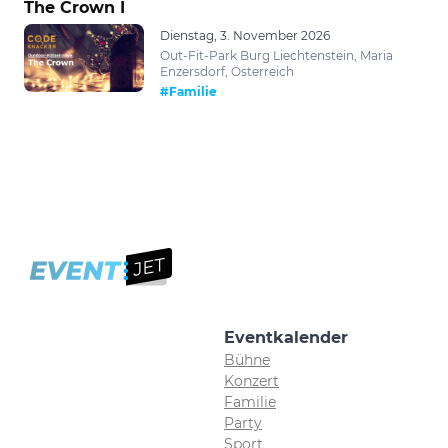
The Crown I
Dienstag, 3. November 2026
Out-Fit-Park Burg Liechtenstein, Maria
Enzersdorf, Österreich
#Familie
Eventkalender
Bühne
Konzert
Familie
Party
Sport