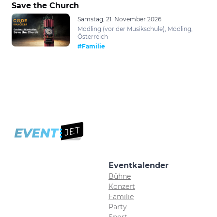
Save the Church
Samstag, 21. November 2026
Mödling (vor der Musikschule), Mödling,
Österreich
#Familie
Eventkalender
Bühne
Konzert
Familie
Party
Sport