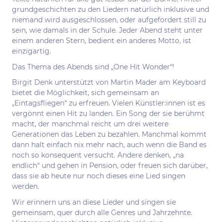
grund­ge­schich­ten zu den Lie­dern natür­lich inklu­si­ve und
nie­mand wird aus­ge­schlos­sen, oder auf­ge­for­dert still zu
sein, wie damals in der Schu­le. Jeder Abend steht unter
einem ande­ren Stern, bedient ein ande­res Mot­to, ist
einzigartig.
Das The­ma des Abends sind ​„One Hit Wonder“!
Birgit Denk unterstützt von Martin Mader am Keyboard
bietet die Möglichkeit, sich gemeinsam an
„Eintagsfliegen“ zu erfreuen. Vielen Künstler:innen ist es
vergönnt einen Hit zu landen. Ein Song der sie berühmt
macht, der manchmal reicht um drei weitere
Generationen das Leben zu bezahlen. Manchmal kommt
dann halt einfach nix mehr nach, auch wenn die Band es
noch so konsequent versucht. Andere denken, „na
endlich“ und gehen in Pension, oder freuen sich darüber,
dass sie ab heute nur noch dieses eine Lied singen
werden.
Wir erinnern uns an diese Lieder und singen sie
gemeinsam, quer durch alle Genres und Jahrzehnte.