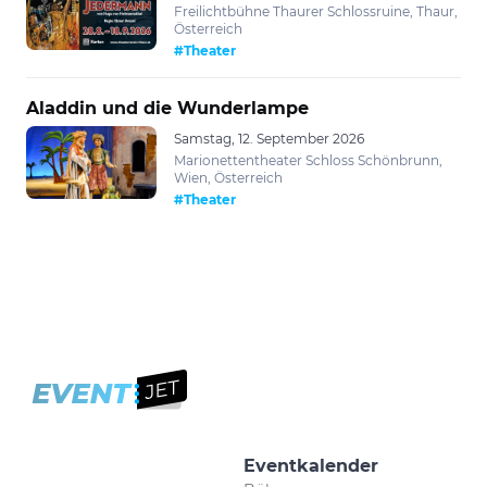
Freilichtbühne Thaurer Schlossruine, Thaur,
Österreich
#Theater
Aladdin und die Wunderlampe
Samstag, 12. September 2026
Marionettentheater Schloss Schönbrunn,
Wien, Österreich
#Theater
Eventkalender