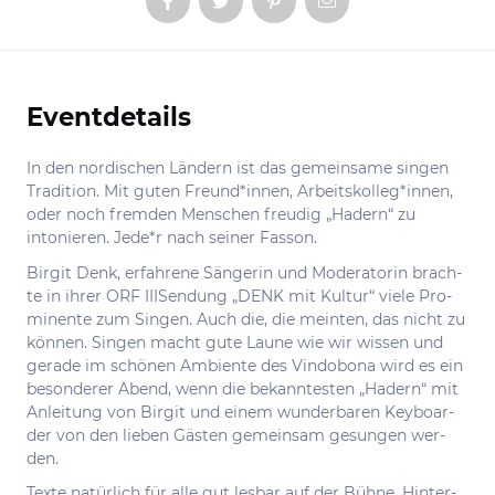
Eventdetails
Informationen
In den nordischen Ländern ist das gemeinsame singen
Tradition. Mit guten Freund*innen, Arbeitskolleg*innen,
oder noch fremden Menschen freudig „Hadern“ zu
intonieren. Jede*r nach seiner Fasson.
Bir­git Denk, erfah­re­ne Sän­ge­rin und Mode­ra­to­rin brach­
te in ihrer ORF IIISen­dung ​„DENK mit Kul­tur“ vie­le Pro­
mi­nen­te zum Sin­gen. Auch die, die mein­ten, das nicht zu
kön­nen. Sin­gen macht gute Lau­ne wie wir wis­sen und
gera­de im schö­nen Ambi­en­te des Vin­do­bo­na wird es ein
beson­de­rer Abend, wenn die bekann­tes­ten ​„Hadern“ mit
Anlei­tung von Bir­git und einem wun­der­ba­ren Key­boar­
der von den lie­ben Gäs­ten gemein­sam gesun­gen wer­
den.
Tex­te natür­lich für alle gut les­bar auf der Büh­ne. Hin­ter­