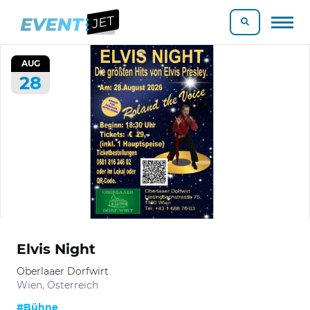
AUG
28
Elvis Night
Oberlaaer Dorfwirt
Wien, Österreich
#Bühne