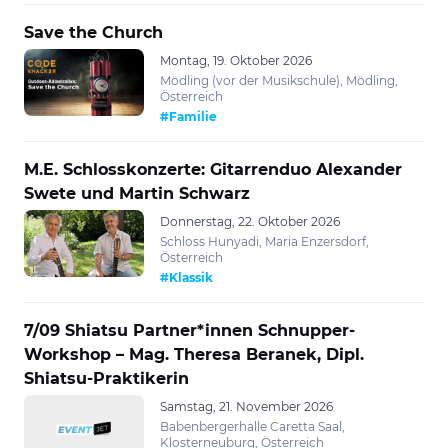
Save the Church
Montag, 19. Oktober 2026
Mödling (vor der Musikschule), Mödling,
Österreich
#Familie
M.E. Schlosskonzerte: Gitarrenduo Alexander
Swete und Martin Schwarz
Donnerstag, 22. Oktober 2026
Schloss Hunyadi, Maria Enzersdorf,
Österreich
#Klassik
7/09 Shiatsu Partner*innen Schnupper-
Workshop – Mag. Theresa Beranek, Dipl.
Shiatsu-Praktikerin
Samstag, 21. November 2026
Babenbergerhalle Caretta Saal,
Klosterneuburg, Österreich