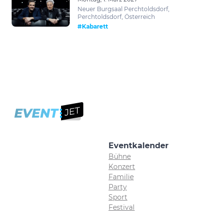
Neuer Burgsaal Perchtoldsdorf,
Perchtoldsdorf, Österreich
#Kabarett
Eventkalender
Bühne
Konzert
Familie
Party
Sport
Festival