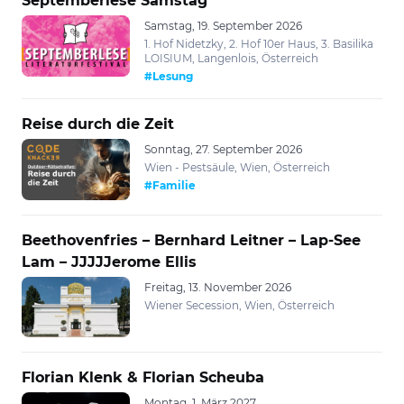
Septemberlese Samstag
Samstag, 19. September 2026
1. Hof Nidetzky, 2. Hof 10er Haus, 3. Basilika
LOISIUM, Langenlois, Österreich
#Lesung
Reise durch die Zeit
Sonntag, 27. September 2026
Wien - Pestsäule, Wien, Österreich
#Familie
Beethovenfries – Bernhard Leitner – Lap-See
Lam – JJJJJerome Ellis
Freitag, 13. November 2026
Wiener Secession, Wien, Österreich
Florian Klenk & Florian Scheuba
Montag, 1. März 2027