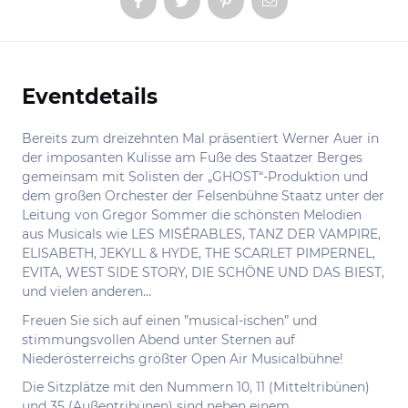
Eventdetails
Informationen
Bereits zum dreizehnten Mal präsentiert Werner Auer in
der imposanten Kulisse am Fuße des Staatzer Berges
gemeinsam mit Solisten der „GHOST“-Produktion und
dem großen Orchester der Felsenbühne Staatz unter der
Leitung von Gregor Sommer die schönsten Melodien
aus Musicals wie LES MISÉRABLES, TANZ DER VAMPIRE,
ELISABETH, JEKYLL & HYDE, THE SCARLET PIMPERNEL,
EVITA, WEST SIDE STORY, DIE SCHÖNE UND DAS BIEST,
und vielen anderen…
Freuen Sie sich auf einen ”musical-ischen” und
stimmungsvollen Abend unter Sternen auf
Niederösterreichs größter Open Air Musicalbühne!
Die Sitzplätze mit den Nummern 10, 11 (Mitteltribünen)
und 35 (Außentribünen) sind neben einem