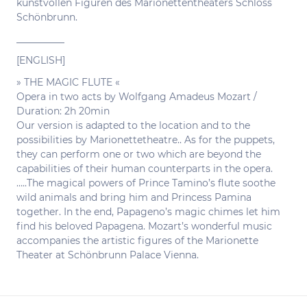
kunstvollen Figuren des Marionettentheaters Schloss
Schönbrunn.
__________
[ENGLISH]
» THE MAGIC FLUTE «
Opera in two acts by Wolfgang Amadeus Mozart /
Duration: 2h 20min
Our version is adapted to the location and to the
possibilities by Marionettetheatre.. As for the puppets,
they can perform one or two which are beyond the
capabilities of their human counterparts in the opera.
…..The magical powers of Prince Tamino’s flute soothe
wild animals and bring him and Princess Pamina
together. In the end, Papageno’s magic chimes let him
find his beloved Papagena. Mozart’s wonderful music
accompanies the artistic figures of the Marionette
Theater at Schönbrunn Palace Vienna.