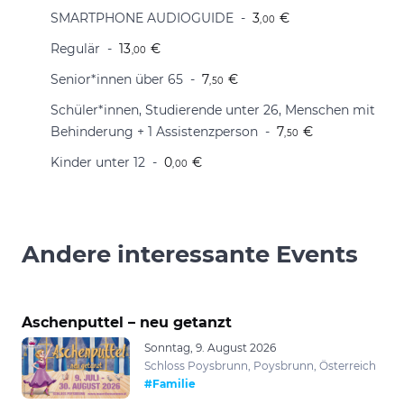
SMARTPHONE AUDIOGUIDE
3
€
,00
Regulär
13
€
,00
Senior*innen über 65
7
€
,50
Schüler*innen, Studierende unter 26, Menschen mit
Behinderung + 1 Assistenzperson
7
€
,50
Kinder unter 12
0
€
,00
Andere interessante Events
Aschenputtel – neu getanzt
Sonntag, 9. August 2026
Schloss Poysbrunn, Poysbrunn, Österreich
#Familie