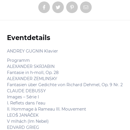
Eventdetails
Informationen
ANDREY GUGNIN Klavier
Programm
ALEXANDER SKRJABIN
Fantasie in h-moll, Op. 28
ALEXANDER ZEMLINSKY
Fantasien über Gedichte von Richard Dehmel, Op. 9 Nr. 2
CLAUDE DEBUSSY
Images – Série I
I. Reflets dans l’eau
II. Hommage à Rameau III. Mouvement
LEOŠ JANÁČEK
V mlhách (Im Nebel)
EDVARD GRIEG