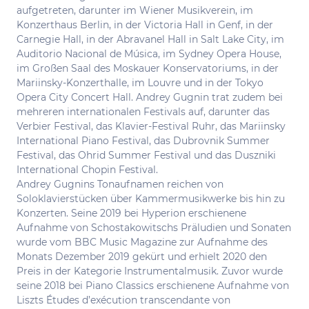
aufgetreten, darunter im Wiener Musikverein, im
Konzerthaus Berlin, in der Victoria Hall in Genf, in der
Carnegie Hall, in der Abravanel Hall in Salt Lake City, im
Auditorio Nacional de Música, im Sydney Opera House,
im Großen Saal des Moskauer Konservatoriums, in der
Mariinsky-Konzerthalle, im Louvre und in der Tokyo
Opera City Concert Hall. Andrey Gugnin trat zudem bei
mehreren internationalen Festivals auf, darunter das
Verbier Festival, das Klavier-Festival Ruhr, das Mariinsky
International Piano Festival, das Dubrovnik Summer
Festival, das Ohrid Summer Festival und das Duszniki
International Chopin Festival.
Andrey Gugnins Tonaufnamen reichen von
Soloklavierstücken über Kammermusikwerke bis hin zu
Konzerten. Seine 2019 bei Hyperion erschienene
Aufnahme von Schostakowitschs Präludien und Sonaten
wurde vom BBC Music Magazine zur Aufnahme des
Monats Dezember 2019 gekürt und erhielt 2020 den
Preis in der Kategorie Instrumentalmusik. Zuvor wurde
seine 2018 bei Piano Classics erschienene Aufnahme von
Liszts Études d’exécution transcendante von