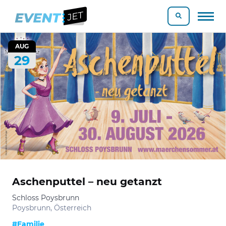
AUG
29
Aschenputtel – neu getanzt
Schloss Poysbrunn
Poysbrunn, Österreich
#Familie