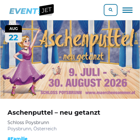
AUG
22
Aschenputtel – neu getanzt
Schloss Poysbrunn
Poysbrunn, Österreich
#Familie