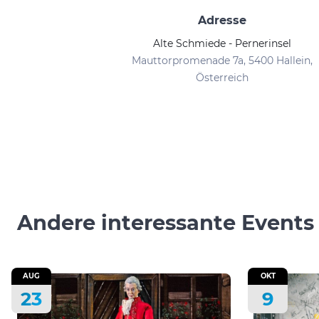
Adresse
Alte Schmiede - Pernerinsel
Mauttorpromenade 7a, 5400 Hallein,
Österreich
Andere interessante Events
AUG
OKT
23
9