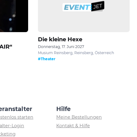
Die kleine Hexe
AIR“
Donnerstag, 17. Juni 2027
Musium Reinsberg, Reinsberg, Österreich
#Theater
eranstalter
Hilfe
ostenlos starten
Meine Bestellungen
alter-Login
Kontakt & Hilfe
icketing