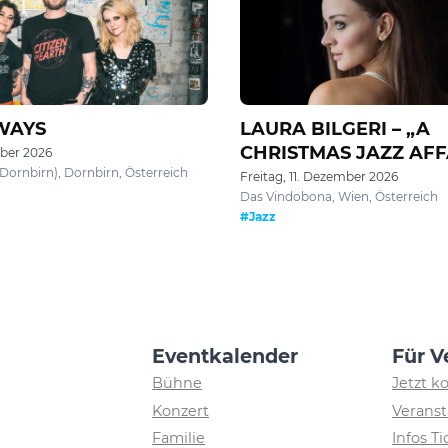
WAYS
LAURA BILGERI – „A
CHRISTMAS JAZZ AFF
ober 2026
ornbirn), Dornbirn, Österreich
Freitag, 11. Dezember 2026
Das Vindobona, Wien, Österreich
#Jazz
Eventkalender
Für V
Bühne
Jetzt k
Konzert
Veranst
Familie
Infos T