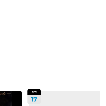
JUN
17