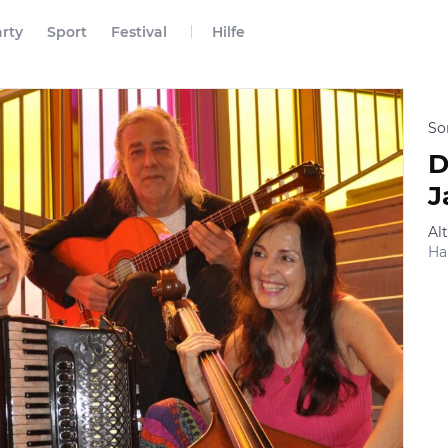
rty
Sport
Festival
Hilfe
So
D
J
Al
Ha