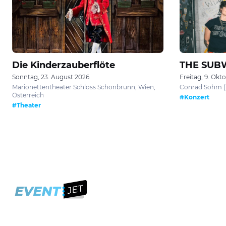
Die Kinderzauberflöte
THE SUB
Sonntag, 23. August 2026
Freitag, 9. Okt
Marionettentheater Schloss Schönbrunn, Wien,
Conrad Sohm (D
Österreich
#Konzert
#Theater