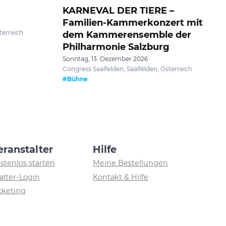
KARNEVAL DER TIERE –
Familien-Kammerkonzert mit
terreich
dem Kammerensemble der
Philharmonie Salzburg
Sonntag, 13. Dezember 2026
Congress Saalfelden, Saalfelden, Österreich
#Bühne
eranstalter
Hilfe
ostenlos starten
Meine Bestellungen
alter-Login
Kontakt & Hilfe
icketing