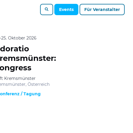
Events
Für Veranstalter
.-25. Oktober 2026
doratio
remsmünster:
ongress
ift Kremsmünster
emsmünster, Österreich
onferenz / Tagung