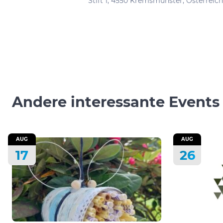
Stift 1, 4550 Kremsmünster, Österreich
Andere interessante Events
AUG
AUG
17
26