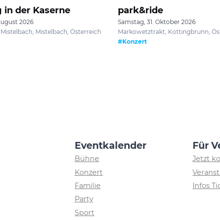
 in der Kaserne
park&ride
August 2026
Samstag, 31. Oktober 2026
Mistelbach, Mistelbach, Österreich
Markowetztrakt, Kottingbrunn, Ös
#Konzert
Eventkalender
Für V
Bühne
Jetzt k
Konzert
Veranst
Familie
Infos T
Party
Sport