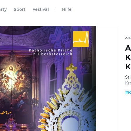
rty
Sport
Festival
Hilfe
23
A
K
K
St
Kr
#K