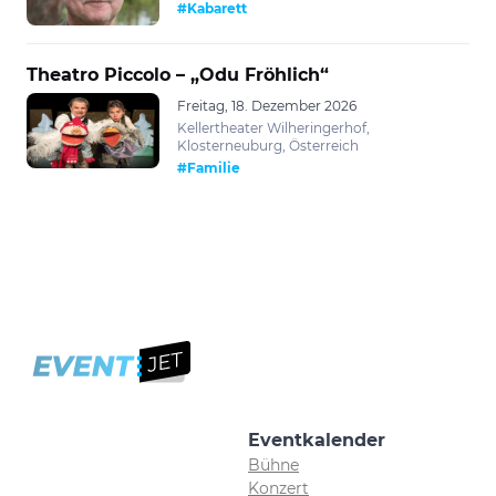
#Kabarett
Theatro Piccolo – „Odu Fröhlich“
Freitag, 18. Dezember 2026
Kellertheater Wilheringerhof,
Klosterneuburg, Österreich
#Familie
Eventkalender
Bühne
Konzert