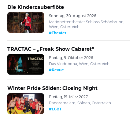
Die Kinderzauberflöte
Sonntag, 30. August 2026
Marionettentheater Schloss Schönbrunn,
Wien, Österreich
#Theater
TRACTAC – „Freak Show Cabaret“
Freitag, 9. Oktober 2026
Das Vindobona, Wien, Österreich
#Revue
Winter Pride Sölden: Closing Night
Freitag, 19. März 2027
Panoramalam, Sölden, Österreich
#LGBT