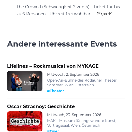
The Crown I (Schwierigkeit 2 von 4) - Ticket für bis
zu 6 Personen - Uhrzeit frei wählbar
69
€
,00
Andere interessante Events
Lifelines – Rockmusical von MYKAGE
Mittwoch, 2. September 2026
Open-Air-Bühne des Rodauner Theater
Sommer, Wien, Österreich
#Theater
Oscar Strasnoy: Geschichte
Mittwoch, 23. September 2026
MAK – Museum für angewandte Kunst,
Vortragssaal, Wien, Österreich
#Oper