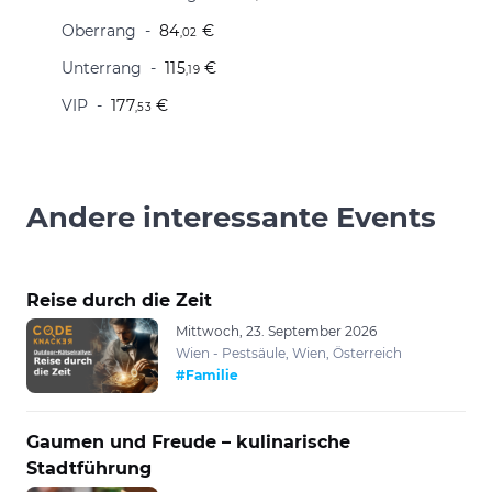
Oberrang
84
€
,02
Unterrang
115
€
,19
VIP
177
€
,53
Andere interessante Events
Reise durch die Zeit
Mittwoch, 23. September 2026
Wien - Pestsäule, Wien, Österreich
#Familie
Gaumen und Freude – kulinarische
Stadtführung