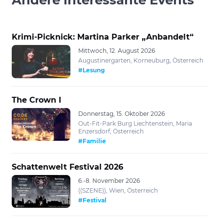
Krimi-Picknick: Martina Parker „Anbandelt“
Mittwoch, 12. August 2026
Augustinergarten, Korneuburg, Österreich
#Lesung
The Crown I
Donnerstag, 15. Oktober 2026
Out-Fit-Park Burg Liechtenstein, Maria
Enzersdorf, Österreich
#Familie
Schattenwelt Festival 2026
6.-8. November 2026
((SZENE)), Wien, Österreich
#Festival