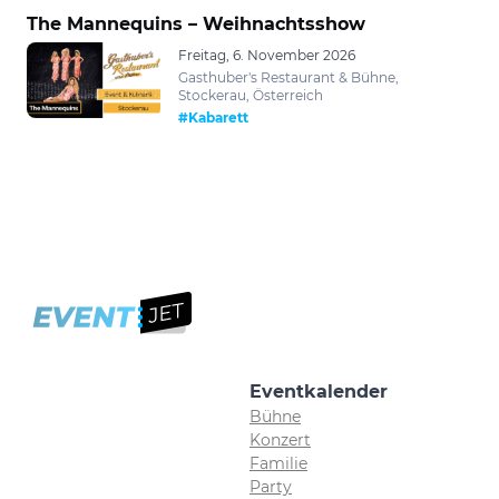
The Mannequins – Weihnachtsshow
Freitag, 6. November 2026
Gasthuber's Restaurant & Bühne,
Stockerau, Österreich
#Kabarett
Eventkalender
Bühne
Konzert
Familie
Party