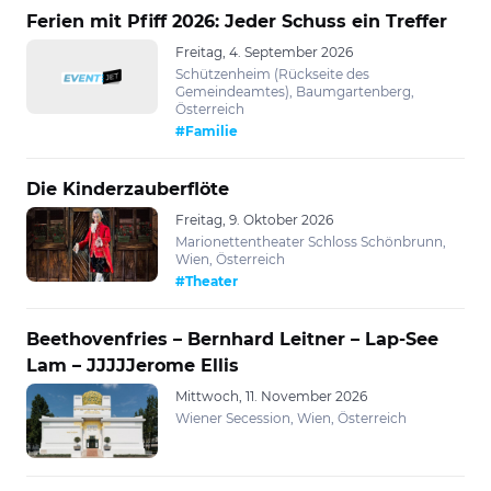
Ferien mit Pfiff 2026: Jeder Schuss ein Treffer
Freitag, 4. September 2026
Schützenheim (Rückseite des
Gemeindeamtes), Baumgartenberg,
Österreich
#Familie
Die Kinderzauberflöte
Freitag, 9. Oktober 2026
Marionettentheater Schloss Schönbrunn,
Wien, Österreich
#Theater
Beethovenfries – Bernhard Leitner – Lap-See
Lam – JJJJJerome Ellis
Mittwoch, 11. November 2026
Wiener Secession, Wien, Österreich