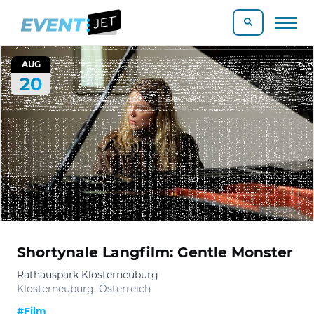
AUG
20
Shortynale Langfilm: Gentle Monster
Rathauspark Klosterneuburg
Klosterneuburg, Österreich
#Film