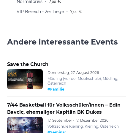
Normalpreis
7
€
,00
VIP Bereich - 2er Liege
7
€
,00
Andere interessante Events
Save the Church
Donnerstag, 27. August 2026
Mödling (vor der Musikschule), Mödling,
Österreich
#Familie
7/44 Basketball für Volksschüler/innen – Edin
Bavcic, ehemaliger Kapitän BK Dukes
17. September - 17. Dezember 2026
Volksschule Kierling, Kierling, Österreich
#Seminar