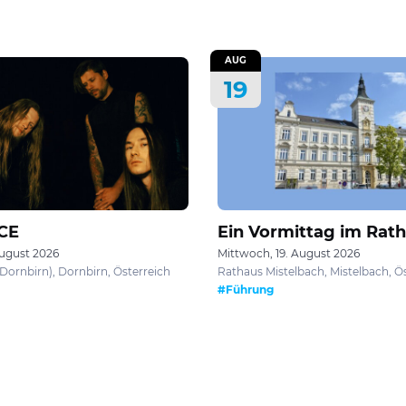
AUG
19
CE
Ein Vormittag im Rat
August 2026
Mittwoch, 19. August 2026
ornbirn), Dornbirn, Österreich
Rathaus Mistelbach, Mistelbach, Ö
#Führung