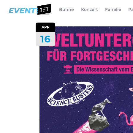
Bühne
Konzert
Familie
Pa
APR
16