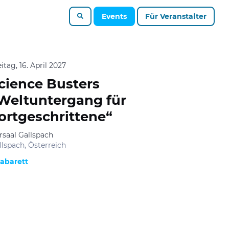
Events
Für Veranstalter
itag, 16. April 2027
cience Busters
Weltuntergang für
ortgeschrittene“
rsaal Gallspach
llspach, Österreich
abarett