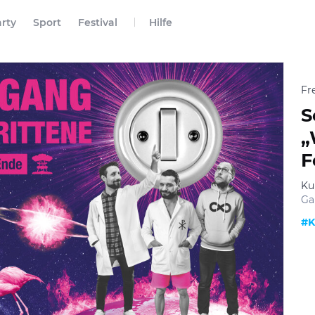
rty
Sport
Festival
Hilfe
Fre
S
„
F
Ku
Ga
#K