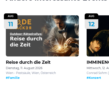
AUG
AUG
11
12
Reise durch die Zeit
IMMINEN
Dienstag, 11. August 2026
Mittwoch, 12. 
Wien - Pestsäule, Wien, Österreich
Conrad Sohm (D
#Familie
#Konzert