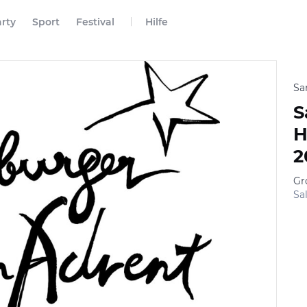
rty
Sport
Festival
Hilfe
Sa
S
H
2
Gr
Sa