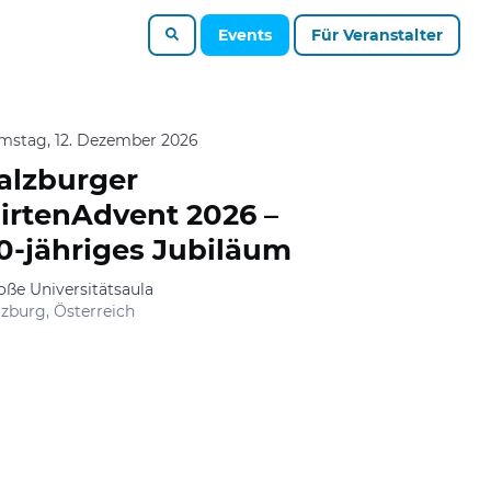
Events
Für Veranstalter
mstag, 12. Dezember 2026
alzburger
irtenAdvent 2026 –
0-jähriges Jubiläum
oße Universitätsaula
lzburg, Österreich