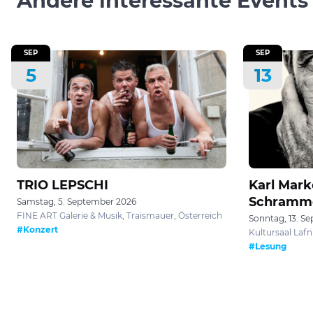
Andere interessante Events
SEP
SEP
5
13
TRIO LEPSCHI
Karl Mark
Schramm
Samstag, 5. September 2026
FINE ART Galerie & Musik, Traismauer, Österreich
Sonntag, 13. S
#Konzert
Kultursaal Lafni
#Lesung