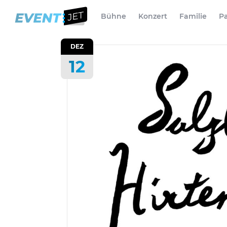
Bühne
Konzert
Familie
Pa
DEZ
12