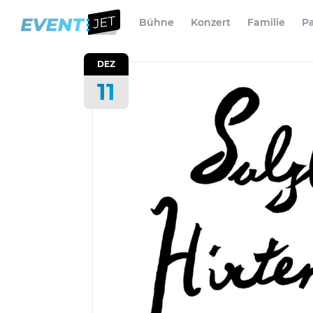
Bühne
Konzert
Familie
Pa
DEZ
11