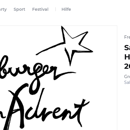
rty
Sport
Festival
Hilfe
Fr
S
H
2
Gr
Sa