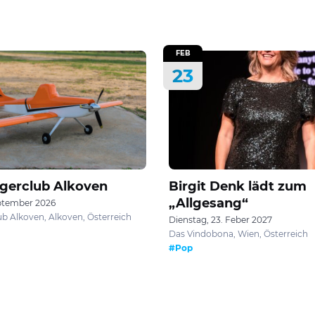
FEB
23
egerclub Alkoven
Birgit Denk lädt zum
„Allgesang“
eptember 2026
ub Alkoven, Alkoven, Österreich
Dienstag, 23. Feber 2027
Das Vindobona, Wien, Österreich
#Pop