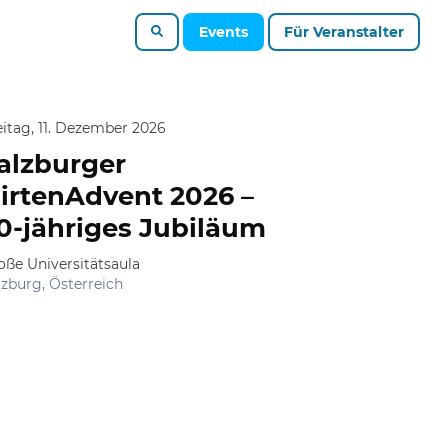
Events
Für Veranstalter
eitag, 11. Dezember 2026
alzburger
irtenAdvent 2026 –
0-jähriges Jubiläum
oße Universitätsaula
lzburg, Österreich