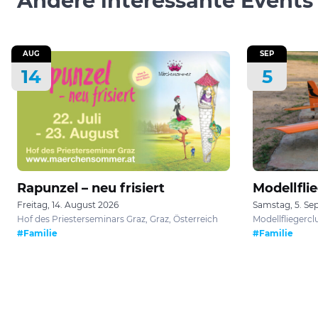
Andere interessante Events
AUG
SEP
14
5
Rapunzel – neu frisiert
Modellfli
Freitag, 14. August 2026
Samstag, 5. S
Hof des Priesterseminars Graz, Graz, Österreich
Modellfliegercl
#Familie
#Familie