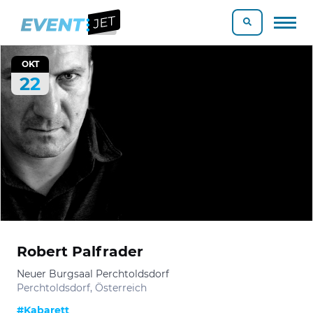
OKT
22
Robert Palfrader
Neuer Burgsaal Perchtoldsdorf
Perchtoldsdorf, Österreich
#Kabarett