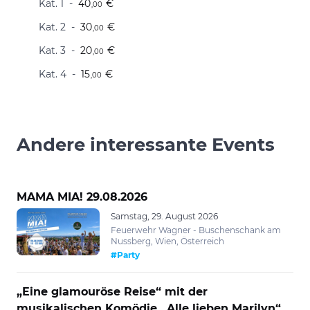
Kat. 1
40
€
,00
Kat. 2
30
€
,00
Kat. 3
20
€
,00
Kat. 4
15
€
,00
Andere interessante Events
MAMA MIA! 29.08.2026
Samstag, 29. August 2026
Feuerwehr Wagner - Buschenschank am
Nussberg, Wien, Österreich
#Party
„Eine glamouröse Reise“ mit der
musikalischen Komödie „Alle lieben Marilyn“