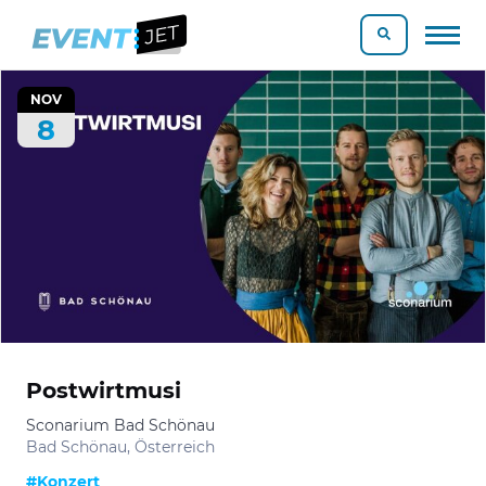
NOV
8
Postwirtmusi
Sconarium Bad Schönau
Bad Schönau, Österreich
#Konzert