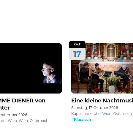
OKT
17
MME DIENER von
Eine kleine Nachtmus
nter
Samstag, 17. Oktober 2026
Kapuzinerkirche, Wien, Österreich
September 2026
#Klassisch
ter Wien, Wien, Österreich