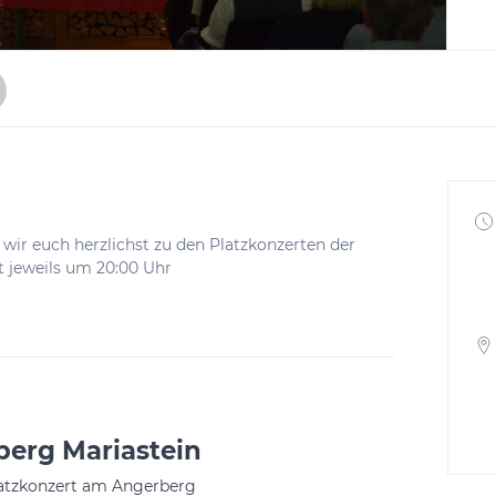
wir euch herzlichst zu den Platzkonzerten der
t jeweils um 20:00 Uhr
erg Mariastein
latzkonzert am Angerberg