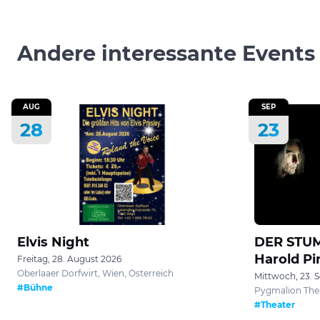
Andere interessante Events
AUG
SEP
28
23
Elvis Night
DER STU
Harold Pi
Freitag, 28. August 2026
Oberlaaer Dorfwirt, Wien, Österreich
Mittwoch, 23. 
#Bühne
Pygmalion Thea
#Theater