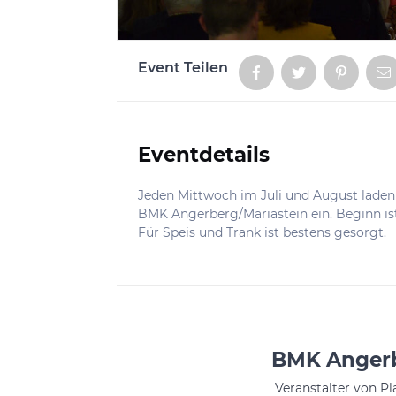
Event Teilen
Aktionen
Eventdetails
Informationen
Jeden Mittwoch im Juli und August laden 
BMK Angerberg/Mariastein ein. Beginn is
Für Speis und Trank ist bestens gesorgt.
BMK Angerb
Veranstalter von P