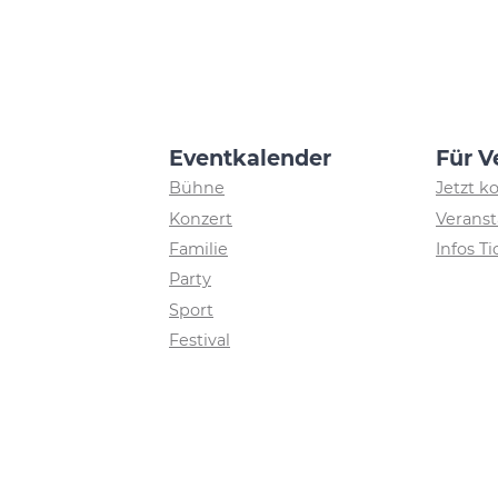
Eventkalender
Für V
Bühne
Jetzt k
Konzert
Veranst
Familie
Infos T
Party
Sport
Festival