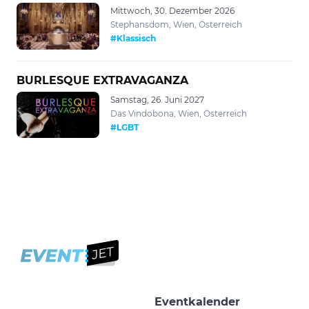
Mittwoch, 30. Dezember 2026
Stephansdom, Wien, Österreich
#Klassisch
BURLESQUE EXTRAVAGANZA
Samstag, 26. Juni 2027
Das Vindobona, Wien, Österreich
#LGBT
Eventkalender