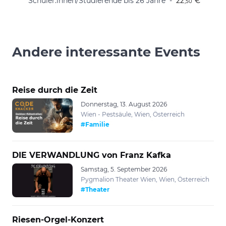
Schüler:innen/Studierende bis 26 Jahre
22
€
,50
Andere interessante Events
Reise durch die Zeit
Donnerstag, 13. August 2026
Wien - Pestsäule, Wien, Österreich
#Familie
DIE VERWANDLUNG von Franz Kafka
Samstag, 5. September 2026
Pygmalion Theater Wien, Wien, Österreich
#Theater
Riesen-Orgel-Konzert