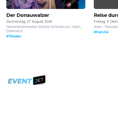
Der Donauwalzer
Reise durc
Donnerstag, 27. August 2026
Freitag, 9. Okt
Marionettentheater Schloss Schönbrunn, Wien,
Wien - Pestsäul
Österreich
#Familie
#Theater