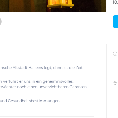
10
che Altstadt Halleins legt, dann ist die Zeit
 verführt er uns in ein geheimnisvolles,
chtwächter noch einen unverzichtbaren Garanten
e- und Gesundheitsbestimmungen.