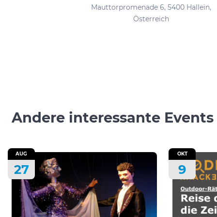
Mauttorpromenade 6, 5400 Hallein,
Österreich
Andere interessante Events
AUG
OKT
27
9