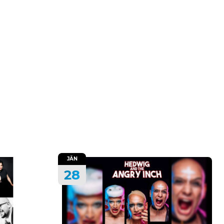
JÄN
28