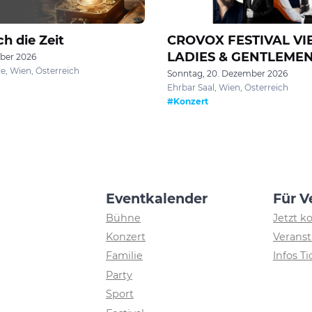
h die Zeit
CROVOX FESTIVAL VI
LADIES & GENTLEME
ober 2026
e, Wien, Österreich
Sonntag, 20. Dezember 2026
Ehrbar Saal, Wien, Österreich
#Konzert
Eventkalender
Für V
Bühne
Jetzt k
Konzert
Veranst
Familie
Infos T
Party
Sport