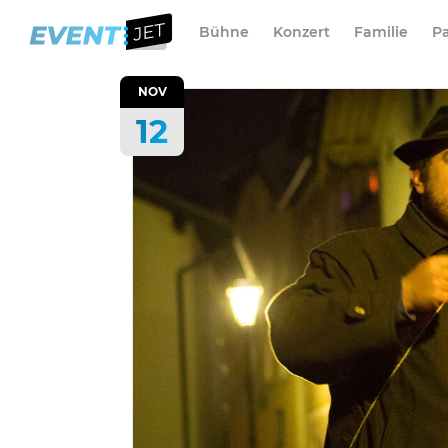
Bühne
Konzert
Familie
Pa
NOV
12