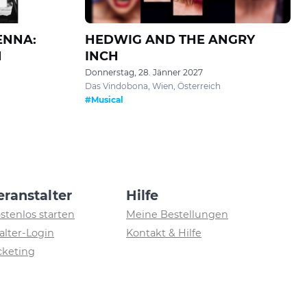
ENNA:
HEDWIG AND THE ANGRY
N
INCH
Donnerstag, 28. Jänner 2027
Das Vindobona, Wien, Österreich
#Musical
eranstalter
Hilfe
ostenlos starten
Meine Bestellungen
alter-Login
Kontakt & Hilfe
icketing