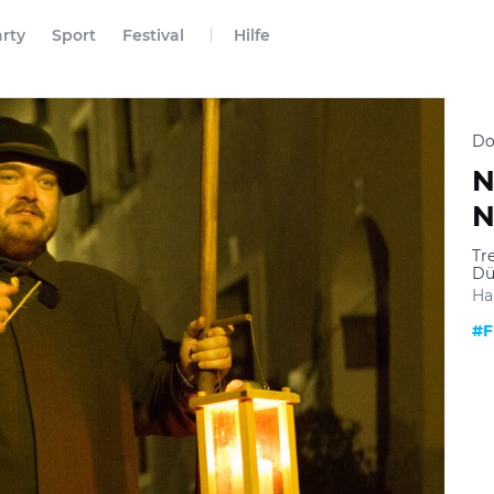
rty
Sport
Festival
Hilfe
Do
N
N
Tr
Dü
Ha
#F