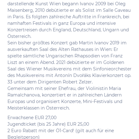
darstellende Kunst Wien begann Ivanov 2009 bei Oleg
Maisenberg, 2010 debütierte er als Solist im Salle Gaveau
in Paris. Es folgten zahlreiche Auftritte in Frankreich, bei
namhaften Festivals in ganz Europa und intensive
Konzertreisen durch England, Deutschland, Ungarn und
Österreich.
Sein bisher größtes Konzert gab Martin Ivanov 2019 im
ausverkauften Saal des Alten Rathauses in Wien: Er
spielte sämtliche Ungarischen Rhapsodien von Franz
Liszt an einem Abend. 2021 debütierte er im Goldenen
Saal des Wiener Musikvereins mit dem Sinfonieorchester
des Musikvereins mit Antonín Dvořáks Klavierkonzert op.
33 unter dem Dirigenten Robert Zelzer.
Gemeinsam mit seiner Ehefrau, der Violinistin Maria
Ramalchanova, konzertiert er in zahlreichen Ländern
Europas und organisiert Konzerte, Mini-Festivals und
Meisterklassen in Österreich.
Erwachsene EUR 27,00
Jugendticket (bis 25 Jahre) EUR 25,00
2 Euro Rabatt mit der Ö1-Card! (gilt auch für eine
Begleitperson)