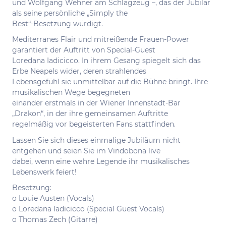
und Wolfgang Wehner am Schlagzeug –, das der Jubilar
als seine persönliche „Simply the
Best“-Besetzung würdigt.
Mediterranes Flair und mitreißende Frauen-Power
garantiert der Auftritt von Special-Guest
Loredana Iadicicco. In ihrem Gesang spiegelt sich das
Erbe Neapels wider, deren strahlendes
Lebensgefühl sie unmittelbar auf die Bühne bringt. Ihre
musikalischen Wege begegneten
einander erstmals in der Wiener Innenstadt-Bar
„Drakon“, in der ihre gemeinsamen Auftritte
regelmäßig vor begeisterten Fans stattfinden.
Lassen Sie sich dieses einmalige Jubiläum nicht
entgehen und seien Sie im Vindobona live
dabei, wenn eine wahre Legende ihr musikalisches
Lebenswerk feiert!
Besetzung:
o Louie Austen (Vocals)
o Loredana Iadicicco (Special Guest Vocals)
o Thomas Zech (Gitarre)