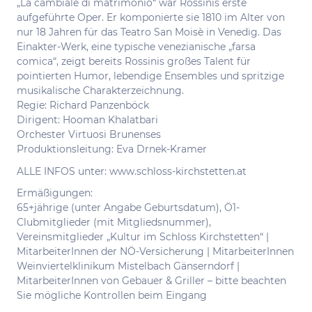
„La cambiale di matrimonio“ war Rossinis erste
aufgeführte Oper. Er komponierte sie 1810 im Alter von
nur 18 Jahren für das Teatro San Moisè in Venedig. Das
Einakter-Werk, eine typische venezianische „farsa
comica“, zeigt bereits Rossinis großes Talent für
pointierten Humor, lebendige Ensembles und spritzige
musikalische Charakterzeichnung.
Regie: Richard Panzenböck
Dirigent: Hooman Khalatbari
Orchester Virtuosi Brunenses
Produktionsleitung: Eva Drnek-Kramer
ALLE INFOS unter: www.schloss-kirchstetten.at
Ermäßigungen:
65+jährige (unter Angabe Geburtsdatum), Ö1-
Clubmitglieder (mit Mitgliedsnummer),
Vereinsmitglieder „Kultur im Schloss Kirchstetten“ |
MitarbeiterInnen der NÖ-Versicherung | MitarbeiterInnen
Weinviertelklinikum Mistelbach Gänserndorf |
MitarbeiterInnen von Gebauer & Griller – bitte beachten
Sie mögliche Kontrollen beim Eingang