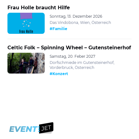
Frau Holle braucht Hilfe
Sonntag, 13. Dezember 2026
Das Vindobona, Wien, Österreich
#Familie
Celtic Folk – Spinning Wheel – Gutensteinerhof
Samstag, 20. Feber 2027
Dorfschmiede im Gutensteinerhof,
Vorderbruck, Österreich
#Konzert