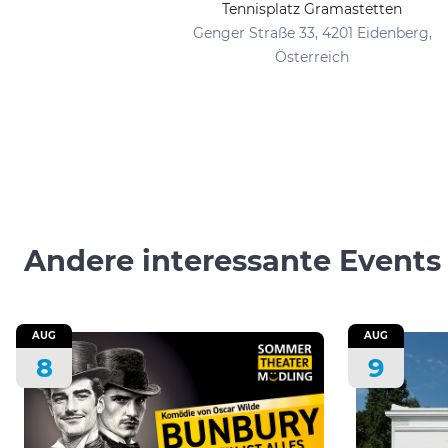
Tennisplatz Gramastetten
Genger Straße 33, 4201 Eidenberg,
Österreich
Andere interessante Events
AUG
AUG
8
9