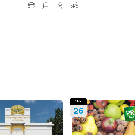
SEP
26