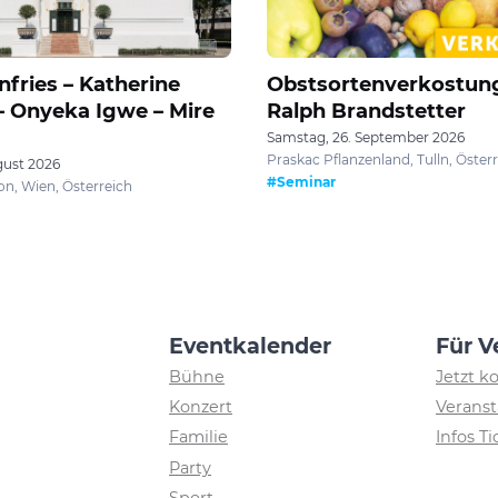
fries – Katherine
Obstsortenverkostun
 Onyeka Igwe – Mire
Ralph Brandstetter
Samstag, 26. September 2026
Praskac Pflanzenland, Tulln, Öster
gust 2026
#Seminar
on, Wien, Österreich
Eventkalender
Für V
Bühne
Jetzt k
Konzert
Veranst
Familie
Infos T
Party