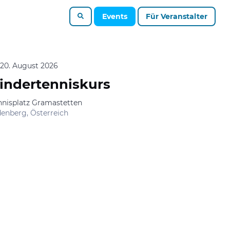
Events
Für Veranstalter
.-20. August 2026
indertenniskurs
nnisplatz Gramastetten
denberg, Österreich