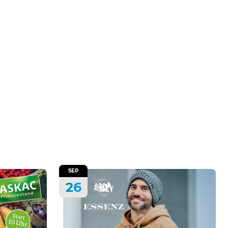
SEP
26