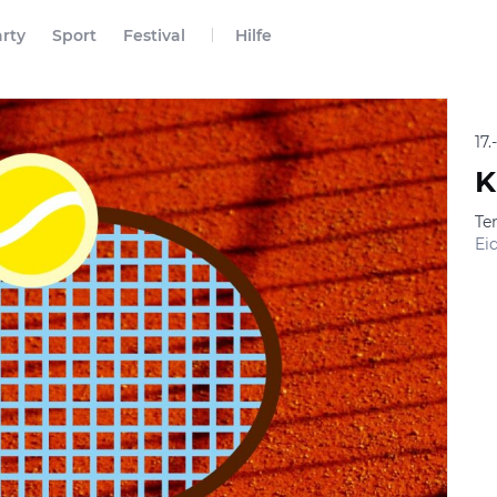
rty
Sport
Festival
Hilfe
17
K
Te
Ei