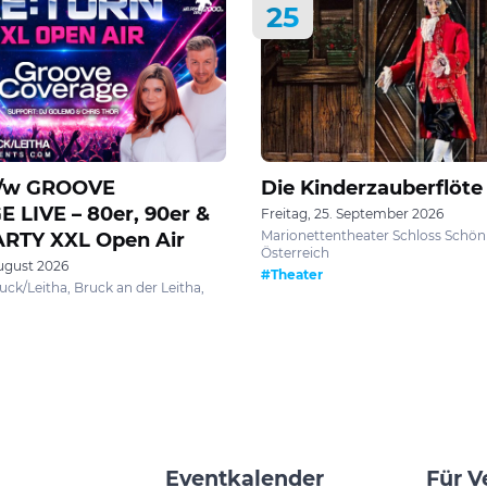
25
 /w GROOVE
Die Kinderzauberflöte
LIVE – 80er, 90er &
Freitag, 25. September 2026
Marionettentheater Schloss Schön
ARTY XXL Open Air
Österreich
ugust 2026
#Theater
ck/Leitha, Bruck an der Leitha,
Eventkalender
Für V