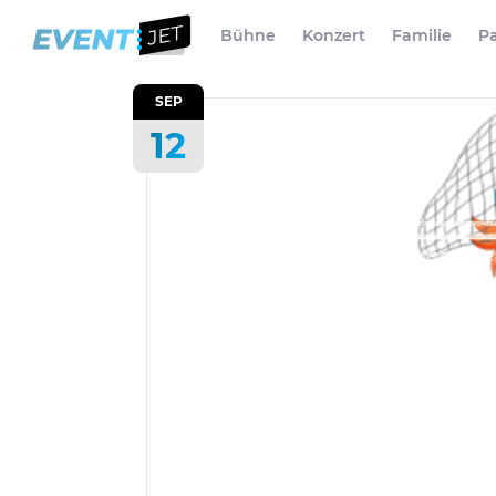
Bühne
Konzert
Familie
Pa
SEP
12