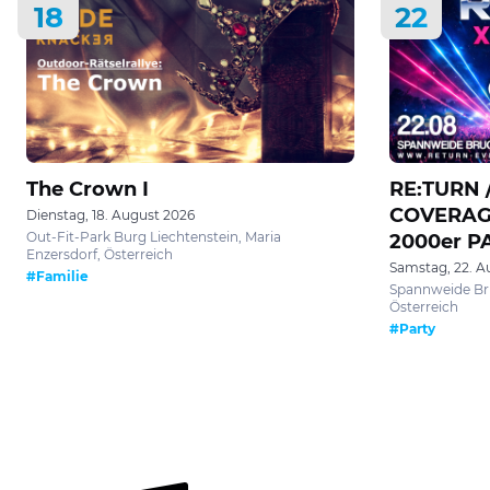
18
22
The Crown I
RE:TURN
COVERAGE 
Dienstag, 18. August 2026
Out-Fit-Park Burg Liechtenstein, Maria
2000er P
Enzersdorf, Österreich
Samstag, 22. A
#Familie
Spannweide Bru
Österreich
#Party