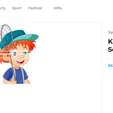
rty
Sport
Festival
Hilfe
Sa
K
S
,
#S