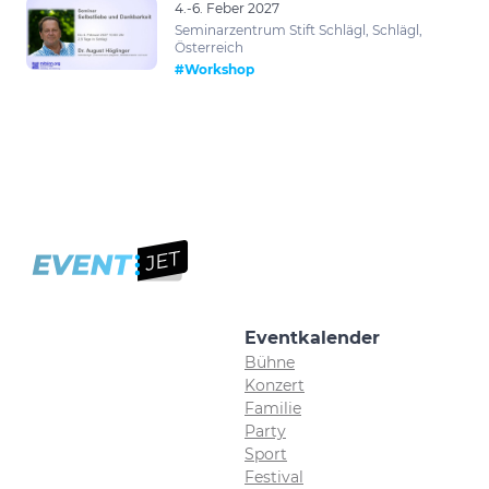
4.-6. Feber 2027
Seminarzentrum Stift Schlägl, Schlägl,
Österreich
#Workshop
Eventkalender
Bühne
Konzert
Familie
Party
Sport
Festival