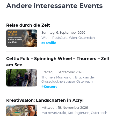
Andere interessante Events
Reise durch die Zeit
Sonntag, 6. September 2026
Wien - Pestsäule, Wien, Österreich
#Familie
Celtic Folk – Spinningh Wheel – Thurners – Zell
am See
Freitag, 11. September 2026
Thurners Musiksalon, Bruck an der
Grossglocknerstrasse, Österreich
#Konzert
Kreativsalon: Landschaften in Acryl
Mittwoch, 18. November 2026
Markowetztrakt, Kottingbrunn, Österreich