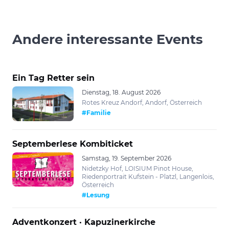
Andere interessante Events
Ein Tag Retter sein
Dienstag, 18. August 2026
Rotes Kreuz Andorf, Andorf, Österreich
#Familie
Septemberlese Kombiticket
Samstag, 19. September 2026
Nidetzky Hof, LOISIUM Pinot House,
Riedenportrait Kufstein - Platzl, Langenlois,
Österreich
#Lesung
Adventkonzert · Kapuzinerkirche