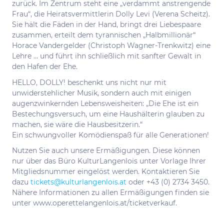
zurück. Im Zentrum steht eine „verdammt anstrengende
Frau“, die Heiratsvermittlerin Dolly Levi (Verena Scheitz).
Sie hält die Fäden in der Hand, bringt drei Liebespaare
zusammen, erteilt dem tyrannischen „Halbmillionär“
Horace Vandergelder (Christoph Wagner-Trenkwitz) eine
Lehre … und führt ihn schließlich mit sanfter Gewalt in
den Hafen der Ehe.
HELLO, DOLLY! beschenkt uns nicht nur mit
unwiderstehlicher Musik, sondern auch mit einigen
augenzwinkernden Lebensweisheiten: „Die Ehe ist ein
Bestechungsversuch, um eine Haushälterin glauben zu
machen, sie wäre die Hausbesitzerin.“
Ein schwungvoller Komödienspaß für alle Generationen!
Nutzen Sie auch unsere Ermäßigungen. Diese können
nur über das Büro KulturLangenlois unter Vorlage Ihrer
Mitgliedsnummer eingelöst werden. Kontaktieren Sie
dazu
tickets@kulturlangenlois.at
oder +43 (0) 2734 3450.
Nähere Informationen zu allen Ermäßigungen finden sie
unter www.operettelangenlois.at/ticketverkauf.