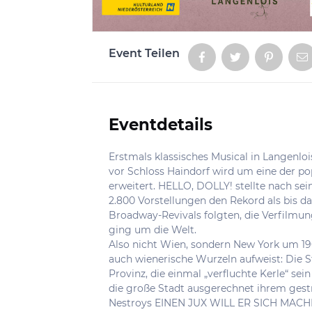
Event Teilen
Aktionen
Eventdetails
Informationen
Erstmals klassisches Musical in Langenlo
vor Schloss Haindorf wird um eine der p
erweitert. HELLO, DOLLY! stellte nach s
2.800 Vorstellungen den Rekord als bis da
Broadway-Revivals folgten, die Verfilmu
ging um die Welt.
Also nicht Wien, sondern New York um 190
auch wienerische Wurzeln aufweist: Die S
Provinz, die einmal „verfluchte Kerle“ se
die große Stadt ausgerechnet ihrem ges
Nestroys EINEN JUX WILL ER SICH MACHE