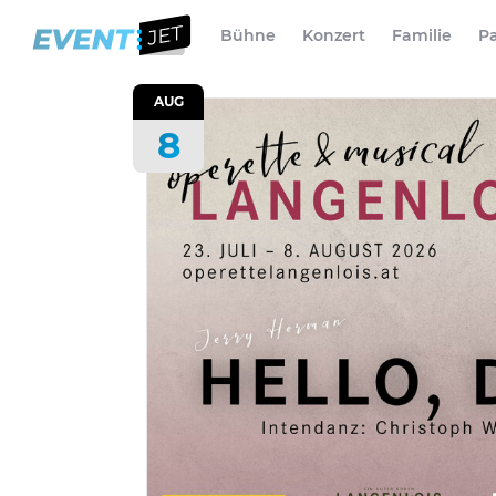
Bühne
Konzert
Familie
Pa
AUG
8