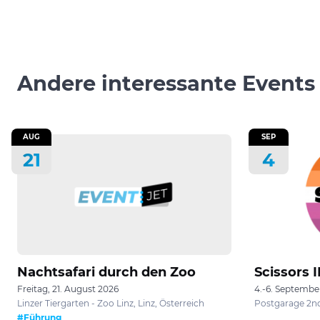
Andere interessante Events
AUG
SEP
21
4
Nachtsafari durch den Zoo
Scissors II
Freitag, 21. August 2026
4.-6. Septembe
Linzer Tiergarten - Zoo Linz, Linz, Österreich
Postgarage 2nd 
#Führung