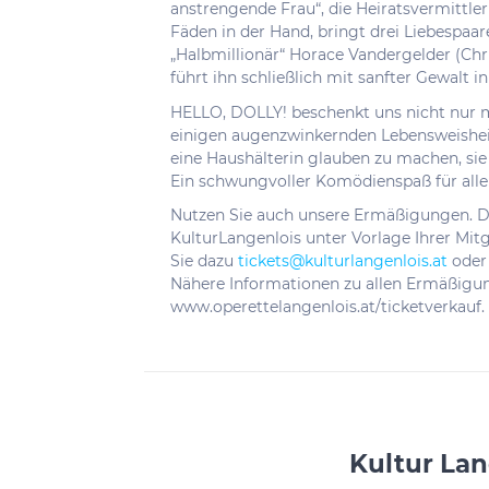
anstrengende Frau“, die Heiratsvermittleri
Fäden in der Hand, bringt drei Liebespaa
„Halbmillionär“ Horace Vandergelder (Ch
führt ihn schließlich mit sanfter Gewalt i
HELLO, DOLLY! beschenkt uns nicht nur m
einigen augenzwinkernden Lebensweisheit
eine Haushälterin glauben zu machen, sie 
Ein schwungvoller Komödienspaß für alle
Nutzen Sie auch unsere Ermäßigungen. D
KulturLangenlois unter Vorlage Ihrer Mi
Sie dazu
tickets@kulturlangenlois.at
oder 
Nähere Informationen zu allen Ermäßigun
www.operettelangenlois.at/ticketverkauf.
Kultur La