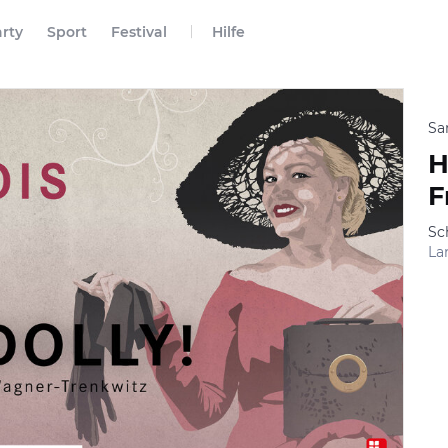
rty
Sport
Festival
Hilfe
Sa
H
F
Sc
La