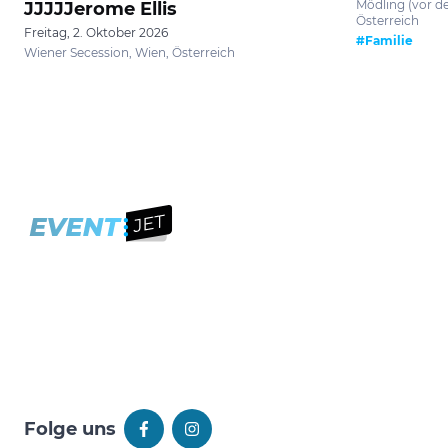
Mödling (vor de
JJJJJerome Ellis
Österreich
Freitag, 2. Oktober 2026
#Familie
Wiener Secession, Wien, Österreich
Folge uns