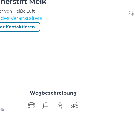
nerstift Melk
er von Heiße Luft
des Veranstalters
ter Kontaktieren
Wegbeschreibung
lk,