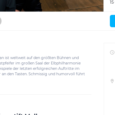
15
jan ist weltweit auf den größten Bühnen und
stpfeifer im großen Saal der Elbphilharmonie
piele der letzten erfolgreichen Auftritte im
an den Tasten. Schmissig und humorvoll führt