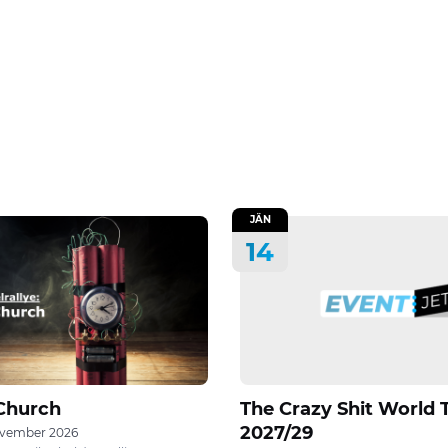
JÄN
14
Church
The Crazy Shit World 
2027/29
ovember 2026