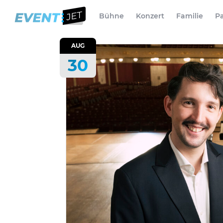
Bühne
Konzert
Familie
Pa
AUG
30