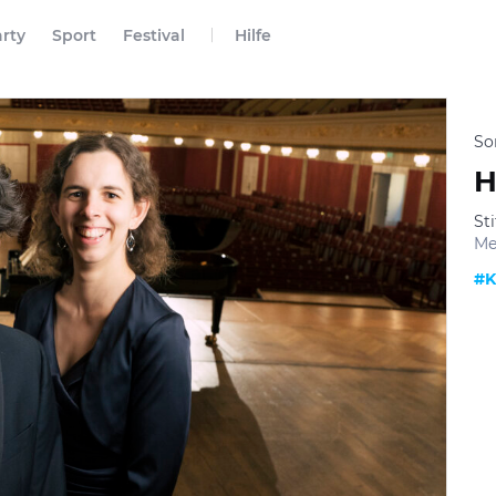
rty
Sport
Festival
Hilfe
So
H
Sti
Me
#K