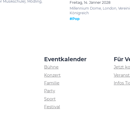
r Musikschule), Mödling,
Freitag, 14. Jänner 2028
Millennium Dome, London, Vereini
Königreich
#Pop
Eventkalender
Für V
Bühne
Jetzt k
Konzert
Veranst
Familie
Infos T
Party
Sport
Festival