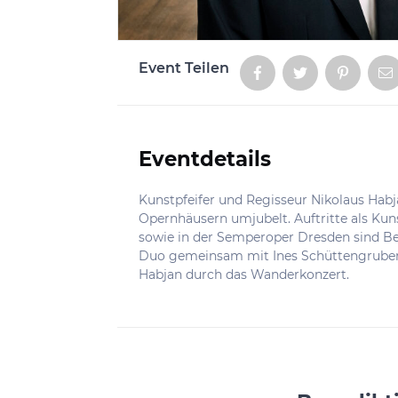
Event Teilen
Aktionen
Eventdetails
Informationen
Kunstpfeifer und Regisseur Nikolaus Hab
Opernhäusern umjubelt. Auftritte als Kun
sowie in der Semperoper Dresden sind Beis
Duo gemeinsam mit Ines Schüttengruber 
Habjan durch das Wanderkonzert.