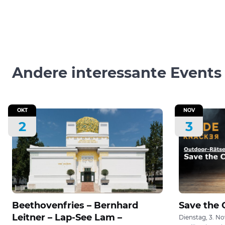
Andere interessante Events
OKT
NOV
2
3
Beethovenfries – Bernhard
Save the 
Leitner – Lap-See Lam –
Dienstag, 3. N