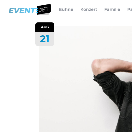
Bühne
Konzert
Familie
Pa
AUG
21