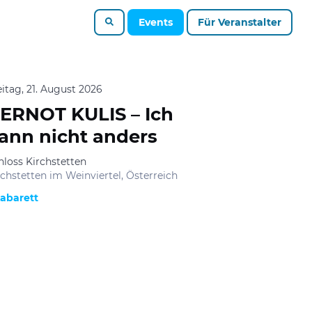
Events
Für Veranstalter
eitag, 21. August 2026
ERNOT KULIS – Ich
ann nicht anders
hloss Kirchstetten
rchstetten im Weinviertel, Österreich
abarett