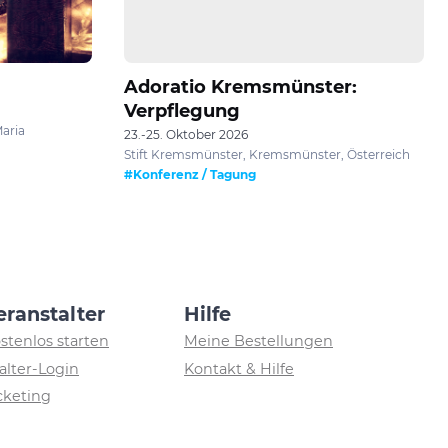
Adoratio Kremsmünster:
Verpflegung
Maria
23.-25. Oktober 2026
Stift Kremsmünster, Kremsmünster, Österreich
#Konferenz / Tagung
eranstalter
Hilfe
ostenlos starten
Meine Bestellungen
alter-Login
Kontakt & Hilfe
icketing