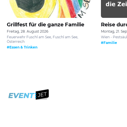
Grillfest für die ganze Familie
Reise durc
Freitag, 28. August 2026
Montag, 21. Se
Feuerwehr Fuschl am See, Fuschl am See,
Wien - Pestsäul
Österreich
#Familie
#Essen & Trinken