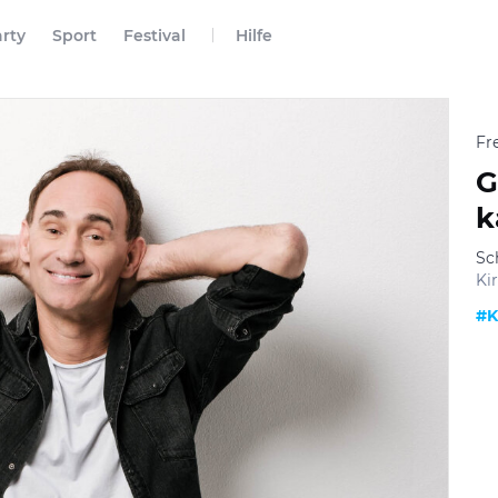
rty
Sport
Festival
Hilfe
Fr
G
k
Sc
Ki
#K