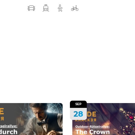
SEP
28